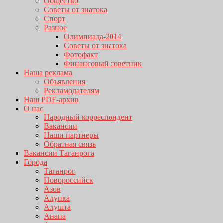
Общество
Советы от знатока
Спорт
Разное
Олимпиада-2014
Советы от знатока
Фотофакт
Финансовый советник
Наша реклама
Объявления
Рекламодателям
Наш PDF-архив
О нас
Народный корреспондент
Вакансии
Наши партнеры
Обратная связь
Вакансии Таганрога
Города
Таганрог
Новороссийск
Азов
Алупка
Алушта
Анапа