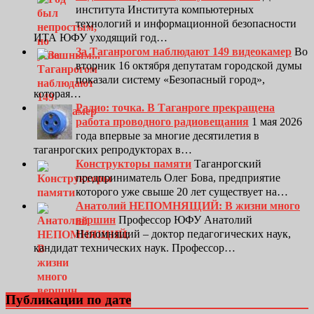
института Института компьютерных
технологий и информационной безопасности
ИТА ЮФУ уходящий год…
За Таганрогом наблюдают 149 видеокамер
Во
вторник 16 октября депутатам городской думы
показали систему «Безопасный город»,
которая…
Радио: точка. В Таганроге прекращена
работа проводного радиовещания
1 мая 2026
года впервые за многие десятилетия в
таганрогских репродукторах в…
Конструкторы памяти
Таганрогский
предприниматель Олег Бова, предприятие
которого уже свыше 20 лет существует на…
Анатолий НЕПОМНЯЩИЙ: В жизни много
вершин
Профессор ЮФУ Анатолий
Непомнящий – доктор педагогических наук,
кандидат технических наук. Профессор…
Публикации по дате