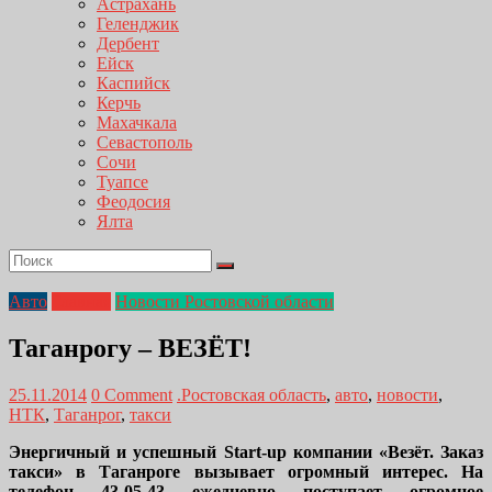
Астрахань
Геленджик
Дербент
Ейск
Каспийск
Керчь
Махачкала
Севастополь
Сочи
Туапсе
Феодосия
Ялта
Авто
Главная
Новости Ростовской области
Таганрогу – ВЕЗЁТ!
25.11.2014
0 Comment
.Ростовская область
,
авто
,
новости
,
НТК
,
Таганрог
,
такси
Энергичный и успешный Start-up компании «Везёт. Заказ
такси» в Таганроге вызывает огромный интерес. На
телефон 43-05-43 ежедневно поступает огромное