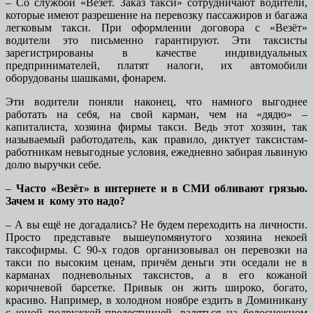
– Со службой «Везёт. Заказ такси» сотрудничают водители,
которые имеют разрешение на перевозку пассажиров и багажа
легковым такси. При оформлении договора с «Везёт»
водители это письменно гарантируют. Эти таксисты
зарегистрированы в качестве индивидуальных
предпринимателей, платят налоги, их автомобили
оборудованы шашками, фонарем.
Эти водители поняли наконец, что намного выгоднее
работать на себя, на свой карман, чем на «дядю» –
капиталиста, хозяина фирмы такси. Ведь этот хозяин, так
называемый работодатель, как правило, диктует таксистам-
работникам невыгодные условия, ежедневно забирая львиную
долю выручки себе.
–
Часто «Везёт» в интернете и в СМИ обливают грязью.
Зачем и кому это надо?
– А вы ещё не догадались? Не будем переходить на личности.
Просто представьте вышеупомянутого хозяина некоей
таксофирмы. С 90-х годов организовывал он перевозки на
такси по высоким ценам, причём деньги эти оседали не в
карманах подневольных таксистов, а в его кожаной
коричневой барсетке. Привык он жить широко, богато,
красиво. Например, в холодном ноябре ездить в Доминикану
с юной подружкой-прелестницей, валяться на белоснежном