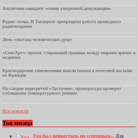
21.05.2026
Аналитики ожидают «очень умеренной девальвации»
07.05.2026
Радио: точка. В Таганроге прекращена работа проводного
радиовещания
30.04.2026
День «знатока человеческих душ»
29.01.2026
«СенсАрт»: проект, стирающий границы между мирами зрячих и
незрячих
13.11.2025
Краснодарские таможенники нашли гашиш в почтовой посылке
из Франции
17.07.2025
По следам перегретой «Ласточки»: прокуратура проверит
соблюдение температурного режима
16.07.2025
Все новости
Топ месяца
Год был непростым, но успешным...
Для