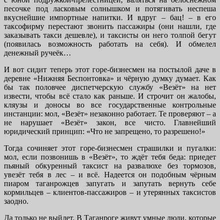
песочке под ласковым солнышком и потягивать неспеша
вкуснейшие импортные напитки. И вдруг – бац! – в его
таксофирму перестают звонить пассажиры (они нашли, где
заказывать такси дешевле), и таксисты он него толпой бегут
(появилась возможность работать на себя). И обмелел
денежный ручеёк…
И вот сидит теперь этот горе-бизнесмен на постылой даче в
деревне «Нижняя Беспонтовка» и чёрную думку думает. Как
бы так половчее диспетчерскую службу «Везёт» на нет
извести, чтобы всё стало как раньше. И строчит он жалобы,
кляузы и доносы во все государственные контрольные
инстанции: мол, «Везёт» незаконно работает. Те проверяют – а
не нарушает «Везёт» закон, все чисто. Главнейший
юридический принцип: «Что не запрещено, то разрешено!»
Тогда сочиняет этот горе-бизнесмен страшилки и пугалки:
мол, если позвонишь в «Везёт», то ждёт тебя беда: приедет
пьяный обкуренный таксист на развалюхе без тормозов,
увезёт тебя в лес – и всё. Надеется он подобным чёрным
пиаром таганрожцев запугать и запутать вернуть себе
кормильцев – клиентов-пассажиров – и утерянных таксистов
заодно.
Да только не выйдет. В Таганроге живут умные люди, которые