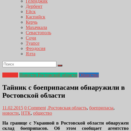
Геленджик
Дербент
Ейск
Каспийск
Керчь
Махачкала
Севастополь
Сочи
Туапсе
Феодосия
Ялта
Главная
Новости Ростовской области
Общество
Тайник с боеприпасами обнаружили в
Ростовской области
11.02.2015
0 Comment
.Ростовская область
,
боеприпасы
,
новости
,
НТК
,
общество
На границе с Украиной в Ростовской области обнаружен
склад боеприпасов. Об этом сообщает агентство