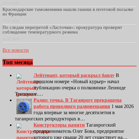
13.11.2025
Краснодарские таможенники нашли гашиш в почтовой посылке
из Франции
17.07.2025
По следам перегретой «Ласточки»: прокуратура проверит
соблюдение температурного режима
16.07.2025
Все новости
Топ месяца
Лейтенант, который раскрыл банду
В
прошлом номере «Новый курьер» начал
публикацию очерка о полковнике Леониде
Тришкине.…
Радио: точка. В Таганроге прекращена
работа проводного радиовещания
1 мая 2026
года впервые за многие десятилетия в
таганрогских репродукторах в…
Конструкторы памяти
Таганрогский
предприниматель Олег Бова, предприятие
которого уже свыше 20 лет существует на…