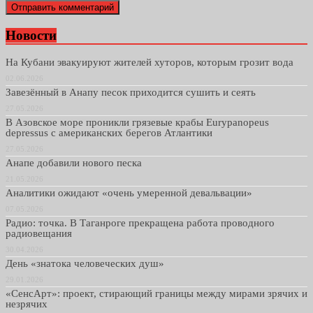
Новости
На Кубани эвакуируют жителей хуторов, которым грозит вода
02.06.2026
Завезённый в Анапу песок приходится сушить и сеять
27.05.2026
В Азовское море проникли грязевые крабы Eurypanopeus
depressus с американских берегов Атлантики
27.05.2026
Анапе добавили нового песка
21.05.2026
Аналитики ожидают «очень умеренной девальвации»
07.05.2026
Радио: точка. В Таганроге прекращена работа проводного
радиовещания
30.04.2026
День «знатока человеческих душ»
29.01.2026
«СенсАрт»: проект, стирающий границы между мирами зрячих и
незрячих