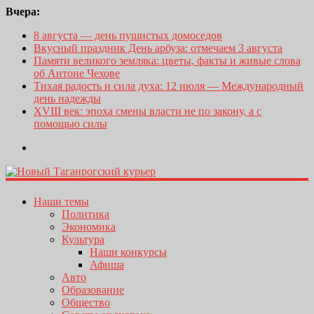
Вчера:
8 августа — день пушистых домоседов
Вкусный праздник День арбуза: отмечаем 3 августа
Памяти великого земляка: цветы, факты и живые слова
об Антоне Чехове
Тихая радость и сила духа: 12 июля — Международный
день надежды
XVIII век: эпоха смены власти не по закону, а с
помощью силы
Наши темы
Политика
Экономика
Культура
Наши конкурсы
Афиша
Авто
Образование
Общество