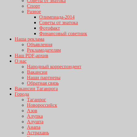
Советы от знатока
Спорт
Разное
Олимпиада-2014
Советы от знатока
Фотофакт
Финансовый советник
Наша реклама
Объявления
Рекламодателям
Наш PDF-архив
О нас
Народный корреспондент
Вакансии
Наши партнеры
Обратная связь
Вакансии Таганрога
Города
Таганрог
Новороссийск
Азов
Алупка
Алушта
Анапа
Астрахань