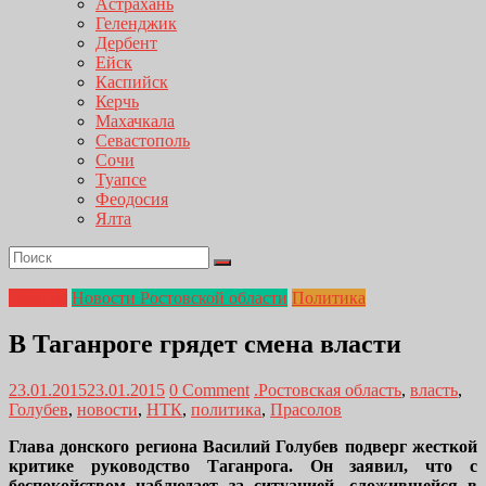
Астрахань
Геленджик
Дербент
Ейск
Каспийск
Керчь
Махачкала
Севастополь
Сочи
Туапсе
Феодосия
Ялта
Главная
Новости Ростовской области
Политика
В Таганроге грядет смена власти
23.01.2015
23.01.2015
0 Comment
.Ростовская область
,
власть
,
Голубев
,
новости
,
НТК
,
политика
,
Прасолов
Глава донского региона Василий Голубев подверг жесткой
критике руководство Таганрога. Он заявил, что с
беспокойством наблюдает за ситуацией, сложившейся в