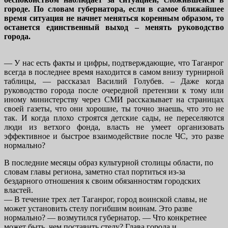
городе. По словам губернатора, если в самое ближайшее
время ситуация не начнет меняться коренным образом, то
останется единственный выход – менять руководство
города.
— У нас есть факты и цифры, подтверждающие, что Таганрог
всегда в последнее время находится в самом внизу турнирной
таблицы, — рассказал Василий Голубев. – Даже когда
руководство города после очередной претензии к тому или
иному министерству через СМИ рассказывает на страницах
своей газеты, что они хорошие, ты точно знаешь, что это не
так. И когда плохо строятся детские сады, не переселяются
люди из ветхого фонда, власть не умеет организовать
эффективное и быстрое взаимодействие после ЧС, это разве
нормально?
В последние месяцы образ культурной столицы области, по
словам главы региона, заметно стал портиться из-за
бездарного отношения к своим обязанностям городских
властей.
— В течение трех лет Таганрог, город воинской славы, не
может установить стелу погибшим воинам. Это разве
нормально? — возмутился губернатор. — Что конкретнее
может быть, чем поставить стелу? Глава города и