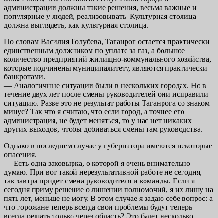
администрации должны такие решения, весьма важные и
популярные у людей, реализовывать. Культурная столица
должна выглядеть, как культурная столица.
По словам Василия Голубева, Таганрог остается практически
единственным должником по уплате за газ, а большое
количество предприятий жилищно-коммунального хозяйства,
которые подчинены муниципалитету, являются практически
банкротами.
— Аналогичные ситуации были в нескольких городах. Но в
течение двух лет после смены руководителей они исправили
ситуацию. Разве это не результат работы Таганрога со знаком
минус? Так что я считаю, что если город, а точнее его
администрация, не будет меняться, то у нас нет никаких
других выходов, чтобы добиваться смены там руководства.
Однако в последнем случае у губернатора имеются некоторые
опасения.
— Есть одна заковырка, о которой я очень внимательно
думаю. При вот такой нерезультативной работе не сегодня,
так завтра придет смена руководителя и команды. Если я
сегодня приму решение о лишении полномочий, я их лишу на
пять лет, меньше не могу. В этом случае я задаю себе вопрос: а
что горожане теперь всегда свои проблемы будут теперь
всегда решать только через область? Это будет несколько