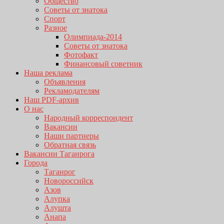
Общество
Советы от знатока
Спорт
Разное
Олимпиада-2014
Советы от знатока
Фотофакт
Финансовый советник
Наша реклама
Объявления
Рекламодателям
Наш PDF-архив
О нас
Народный корреспондент
Вакансии
Наши партнеры
Обратная связь
Вакансии Таганрога
Города
Таганрог
Новороссийск
Азов
Алупка
Алушта
Анапа