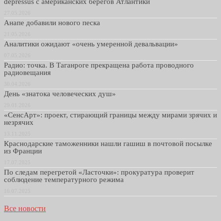
depressus с американских берегов Атлантики
27.05.2026
Анапе добавили нового песка
21.05.2026
Аналитики ожидают «очень умеренной девальвации»
07.05.2026
Радио: точка. В Таганроге прекращена работа проводного
радиовещания
30.04.2026
День «знатока человеческих душ»
29.01.2026
«СенсАрт»: проект, стирающий границы между мирами зрячих и
незрячих
13.11.2025
Краснодарские таможенники нашли гашиш в почтовой посылке
из Франции
17.07.2025
По следам перегретой «Ласточки»: прокуратура проверит
соблюдение температурного режима
16.07.2025
Все новости