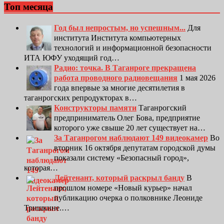
Топ месяца
Год был непростым, но успешным...
Для
института Института компьютерных
технологий и информационной безопасности
ИТА ЮФУ уходящий год…
Радио: точка. В Таганроге прекращена
работа проводного радиовещания
1 мая 2026
года впервые за многие десятилетия в
таганрогских репродукторах в…
Конструкторы памяти
Таганрогский
предприниматель Олег Бова, предприятие
которого уже свыше 20 лет существует на…
За Таганрогом наблюдают 149 видеокамер
Во
вторник 16 октября депутатам городской думы
показали систему «Безопасный город»,
которая…
Лейтенант, который раскрыл банду
В
прошлом номере «Новый курьер» начал
публикацию очерка о полковнике Леониде
Тришкине.…