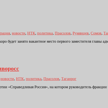
рация
,
новости
,
НТК
,
политика
,
Прасолов
,
Румянцев
,
Сомов
,
Та
оро будет занято вакантное место первого заместителя главы ад
иворосс
,
новости
,
НТК
,
политика
,
Прасолов
,
Таганрог
ртии «Справедливая Россия», на котором руководитель фракции 