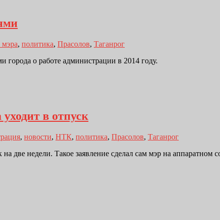
ями
 мэра
,
политика
,
Прасолов
,
Таганрог
и города о работе администрации в 2014 году.
 уходит в отпуск
рация
,
новости
,
НТК
,
политика
,
Прасолов
,
Таганрог
 на две недели. Такое заявление сделал сам мэр на аппаратном 