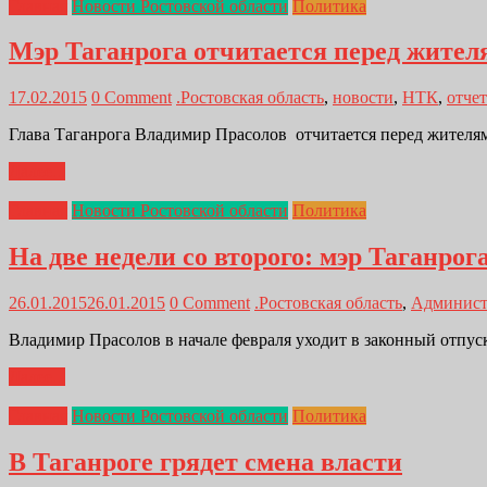
Главная
Новости Ростовской области
Политика
Мэр Таганрога отчитается перед жител
17.02.2015
0 Comment
.Ростовская область
,
новости
,
НТК
,
отчет
Глава Таганрога Владимир Прасолов отчитается перед жителям
Далее...
Главная
Новости Ростовской области
Политика
На две недели со второго: мэр Таганрога
26.01.2015
26.01.2015
0 Comment
.Ростовская область
,
Админист
Владимир Прасолов в начале февраля уходит в законный отпуск
Далее...
Главная
Новости Ростовской области
Политика
В Таганроге грядет смена власти