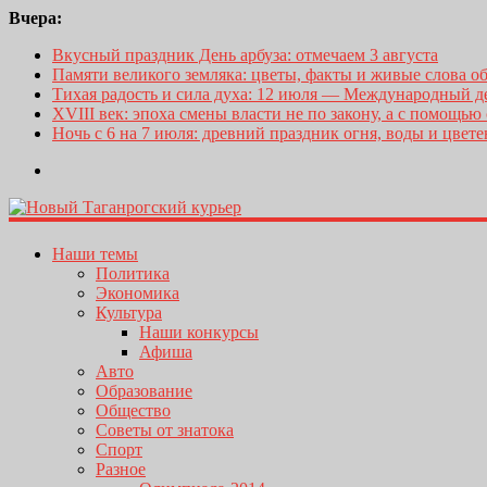
Вчера:
Вкусный праздник День арбуза: отмечаем 3 августа
Памяти великого земляка: цветы, факты и живые слова о
Тихая радость и сила духа: 12 июля — Международный 
XVIII век: эпоха смены власти не по закону, а с помощью
Ночь с 6 на 7 июля: древний праздник огня, воды и цвет
Наши темы
Политика
Экономика
Культура
Наши конкурсы
Афиша
Авто
Образование
Общество
Советы от знатока
Спорт
Разное