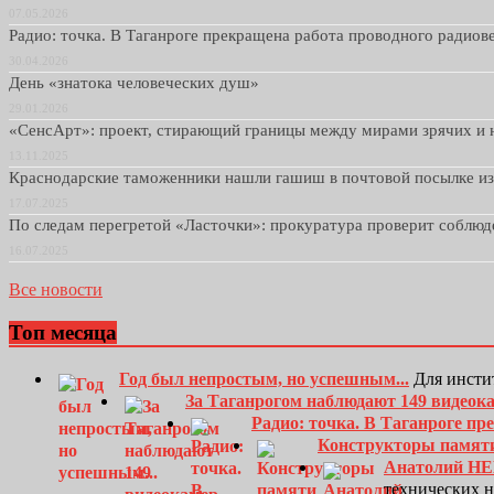
07.05.2026
Радио: точка. В Таганроге прекращена работа проводного радио
30.04.2026
День «знатока человеческих душ»
29.01.2026
«СенсАрт»: проект, стирающий границы между мирами зрячих и 
13.11.2025
Краснодарские таможенники нашли гашиш в почтовой посылке и
17.07.2025
По следам перегретой «Ласточки»: прокуратура проверит соблю
16.07.2025
Все новости
Топ месяца
Год был непростым, но успешным...
Для инсти
За Таганрогом наблюдают 149 видеок
Радио: точка. В Таганроге п
Конструкторы памят
Анатолий Н
технических 