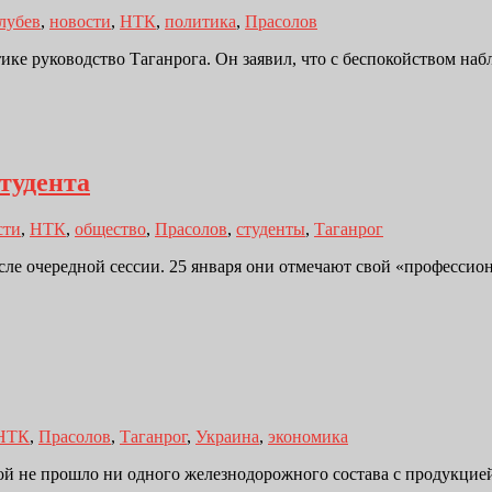
лубев
,
новости
,
НТК
,
политика
,
Прасолов
ике руководство Таганрога. Он заявил, что с беспокойством наб
тудента
сти
,
НТК
,
общество
,
Прасолов
,
студенты
,
Таганрог
сле очередной сессии. 25 января они отмечают свой «професси
НТК
,
Прасолов
,
Таганрог
,
Украина
,
экономика
ной не прошло ни одного железнодорожного состава с продукци