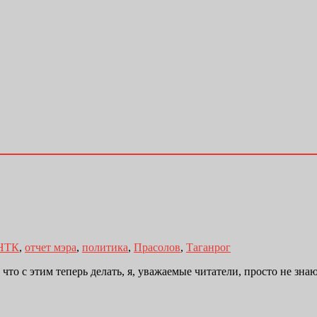
НТК
,
отчет мэра
,
политика
,
Прасолов
,
Таганрог
то с этим теперь делать, я, уважаемые читатели, просто не зна