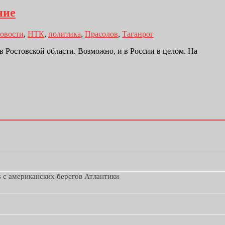
ние
овости
,
НТК
,
политика
,
Прасолов
,
Таганрог
 в Ростовской области. Возможно, и в России в целом. На
s с американских берегов Атлантики