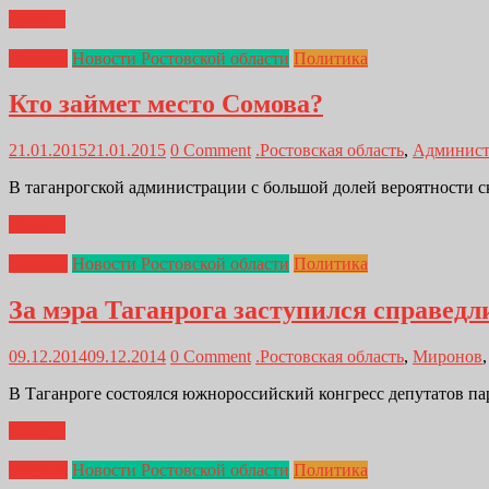
Далее...
Главная
Новости Ростовской области
Политика
Кто займет место Сомова?
21.01.2015
21.01.2015
0 Comment
.Ростовская область
,
Админист
В таганрогской администрации с большой долей вероятности ск
Далее...
Главная
Новости Ростовской области
Политика
За мэра Таганрога заступился справедл
09.12.2014
09.12.2014
0 Comment
.Ростовская область
,
Миронов
В Таганроге состоялся южнороссийский конгресс депутатов па
Далее...
Главная
Новости Ростовской области
Политика