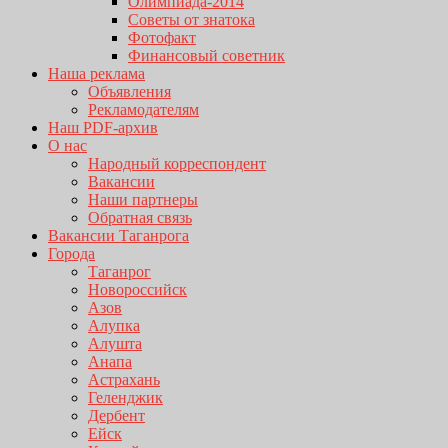
Олимпиада-2014
Советы от знатока
Фотофакт
Финансовый советник
Наша реклама
Объявления
Рекламодателям
Наш PDF-архив
О нас
Народный корреспондент
Вакансии
Наши партнеры
Обратная связь
Вакансии Таганрога
Города
Таганрог
Новороссийск
Азов
Алупка
Алушта
Анапа
Астрахань
Геленджик
Дербент
Ейск