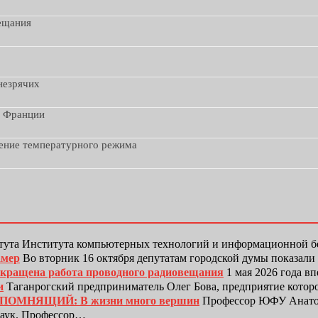
вещания
незрячих
з Франции
дение температурного режима
тута Института компьютерных технологий и информационной
амер
Во вторник 16 октября депутатам городской думы показали
рекращена работа проводного радиовещания
1 мая 2026 года в
и
Таганрогский предприниматель Олег Бова, предприятие котор
ЕПОМНЯЩИЙ: В жизни много вершин
Профессор ЮФУ Анатол
наук. Профессор…