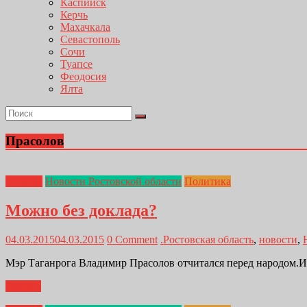
Каспийск
Керчь
Махачкала
Севастополь
Сочи
Туапсе
Феодосия
Ялта
Прасолов
Главная
Новости Ростовской области
Политика
Можно без доклада?
04.03.2015
04.03.2015
0 Comment
.Ростовская область
,
новости
,
Мэр Таганрога Владимир Прасолов отчитался перед народом.И ч
Далее...