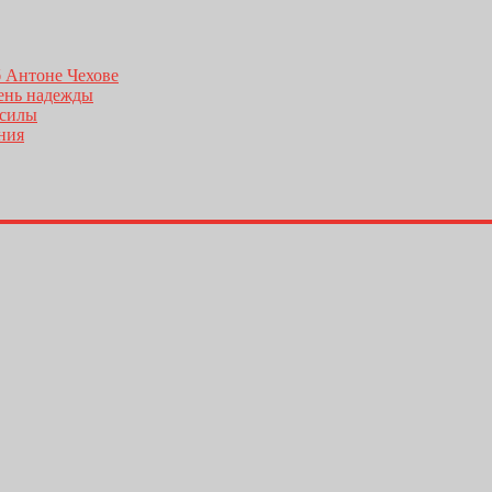
б Антоне Чехове
день надежды
 силы
ения