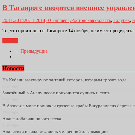
В Таганроге вводится внешнее управле
20.11.2014
20.11.2014
0 Comment
.Ростовская область
,
Голубев
,
н
То, что произошло в Таганроге 14 ноября, не имеет прецедента
Далее...
← Предыдущие
Новости
На Кубани эвакуируют жителей хуторов, которым грозит вода
02.06.2026
Завезённый в Анапу песок приходится сушить и сеять
27.05.2026
В Азовское море проникли грязевые крабы Eurypanopeus depressu
27.05.2026
Анапе добавили нового песка
21.05.2026
Аналитики ожидают «очень умеренной девальвации»