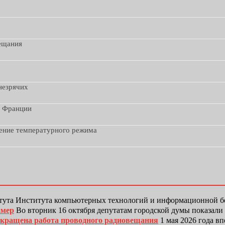
вещания
незрячих
з Франции
дение температурного режима
тута Института компьютерных технологий и информационной
амер
Во вторник 16 октября депутатам городской думы показали
рекращена работа проводного радиовещания
1 мая 2026 года в