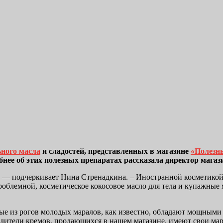
ного масла
и сладостей, представленных в магазине
«Полезн
бнее об этих полезных препаратах рассказала директор мага
ка, — подчеркивает Нина Стренадкина. – Иностранной косметикой
проблемной, косметическое кокосовое масло для тела и купажны
е из рогов молодых маралов, как известно, обладают мощными 
дители кремов, продающихся в нашем магазине, имеют свои мар