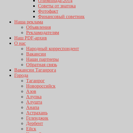
Олимпиада-2014
Советы от знатока
Фотофакт
Финансовый советник
Наша реклама
Объявления
Рекламодателям
Наш PDF-архив
О нас
Народный корреспондент
Вакансии
Наши партнеры
Обратная связь
Вакансии Таганрога
Города
Таганрог
Новороссийск
Азов
Алупка
Алушта
Анапа
Астрахань
Геленджик
Дербент
Ейск