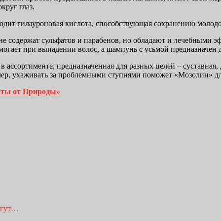
круг глаз.
ходит гилауроновая кислота, способствующая сохранению молодо
е содержат сульфатов и парабенов, но обладают и лечебными э
гает при выпадении волос, а шампунь с усьмой предназначен д
 в ассортименте, предназначенная для разных целей – суставная
имер, ухаживать за проблемными ступнями поможет «Мозолин» д
кты от Природы»
огут…