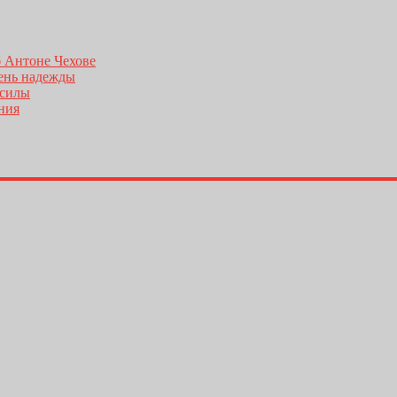
б Антоне Чехове
день надежды
 силы
ения