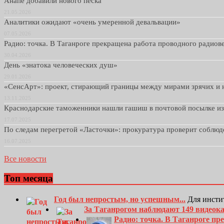
Анапе добавили нового песка
21.05.2026
Аналитики ожидают «очень умеренной девальвации»
07.05.2026
Радио: точка. В Таганроге прекращена работа проводного радио
30.04.2026
День «знатока человеческих душ»
29.01.2026
«СенсАрт»: проект, стирающий границы между мирами зрячих и 
13.11.2025
Краснодарские таможенники нашли гашиш в почтовой посылке и
17.07.2025
По следам перегретой «Ласточки»: прокуратура проверит соблю
16.07.2025
Все новости
Топ месяца
Год был непростым, но успешным...
Для инсти
За Таганрогом наблюдают 149 видеок
Радио: точка. В Таганроге п