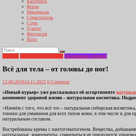
Каспийск
Керчь
Махачкала
Севастополь
Сочи
Туапсе
Феодосия
Ялта
Главная
Медицина от А до Я
Экономика и бизнес
Всё для тела – от головы до ног!
12.09.2018
14.11.2022
0 Comment
«Новый курьер» уже рассказывал об ассортименте
натураль
компонент здоровой жизни – натуральная косметика. Подро
«Начнём с того, что всё это – натуральная сибирская космети
тоники для умывания для всех типов кожи, в том числе и для 
натуральным составом.
Востребованы кремы с пантогематогеном. Вещества, добываемы
натуральные компоненты, сомневаться не приходится: произво