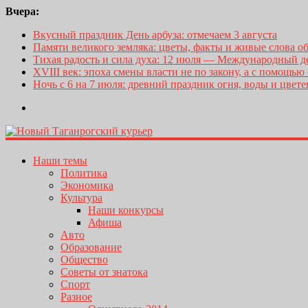
Вчера:
Вкусный праздник День арбуза: отмечаем 3 августа
Памяти великого земляка: цветы, факты и живые слова о
Тихая радость и сила духа: 12 июля — Международный 
XVIII век: эпоха смены власти не по закону, а с помощью
Ночь с 6 на 7 июля: древний праздник огня, воды и цвет
Наши темы
Политика
Экономика
Культура
Наши конкурсы
Афиша
Авто
Образование
Общество
Советы от знатока
Спорт
Разное