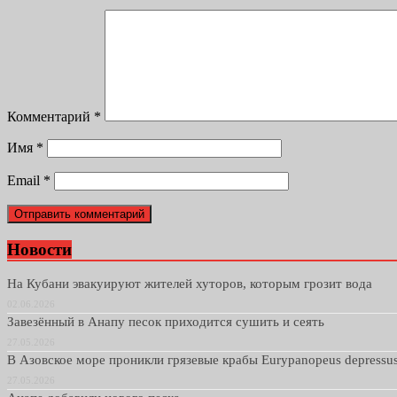
Комментарий
*
Имя
*
Email
*
Новости
На Кубани эвакуируют жителей хуторов, которым грозит вода
02.06.2026
Завезённый в Анапу песок приходится сушить и сеять
27.05.2026
В Азовское море проникли грязевые крабы Eurypanopeus depressu
27.05.2026