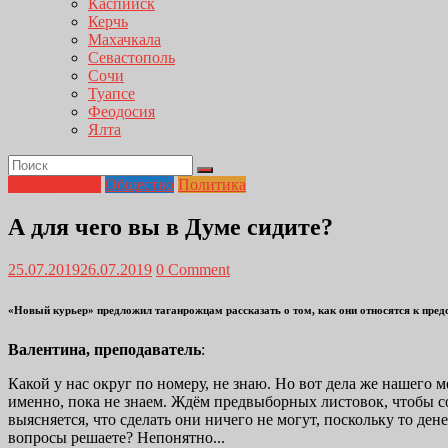
Каспийск
Керчь
Махачкала
Севастополь
Сочи
Туапсе
Феодосия
Ялта
Выборы 2019
Общество
Политика
А для чего вы в Думе сидите?
25.07.2019
26.07.2019
0 Comment
«Новый курьер» предложил таганрожцам рассказать о том, как они относятся к пред
Валентина, преподаватель
:
Какой у нас округ по номеру, не знаю. Но вот дела же нашего 
именно, пока не знаем. Ждём предвыборных листовок, чтобы сос
выясняется, что сделать они ничего не могут, поскольку то де
вопросы решаете? Непонятно...