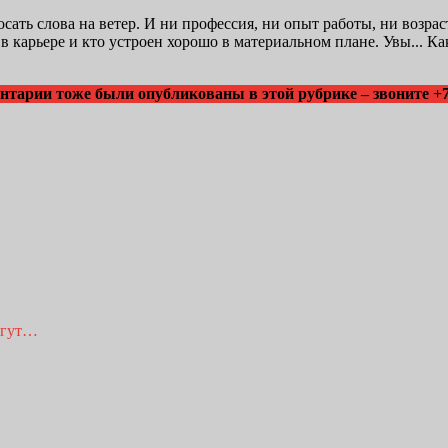
сать слова на ветер. И ни профессия, ни опыт работы, ни возрас
 карьере и кто устроен хорошо в материальном плане. Увы... Как
тарии тоже были опубликованы в этой рубрике – звоните +7 
огут…