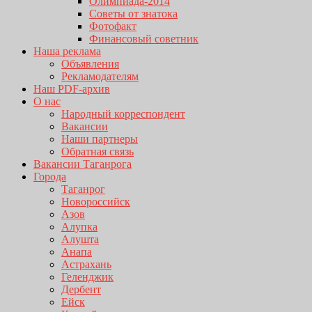
Олимпиада-2014
Советы от знатока
Фотофакт
Финансовый советник
Наша реклама
Объявления
Рекламодателям
Наш PDF-архив
О нас
Народный корреспондент
Вакансии
Наши партнеры
Обратная связь
Вакансии Таганрога
Города
Таганрог
Новороссийск
Азов
Алупка
Алушта
Анапа
Астрахань
Геленджик
Дербент
Ейск