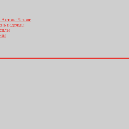
б Антоне Чехове
день надежды
 силы
ения