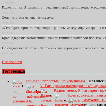
07.05.2026
Радио: точка. В Таганроге прекращена работа проводного радио
30.04.2026
День «знатока человеческих душ»
29.01.2026
«СенсАрт»: проект, стирающий границы между мирами зрячих и 
13.11.2025
Краснодарские таможенники нашли гашиш в почтовой посылке и
17.07.2025
По следам перегретой «Ласточки»: прокуратура проверит соблю
16.07.2025
Все новости
Топ месяца
Год был непростым, но успешным...
Для инсти
За Таганрогом наблюдают 149 видеок
Радио: точка. В Таганроге п
Конструкторы памят
Анатолий Н
технических 