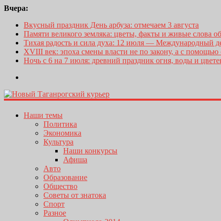
Вчера:
Вкусный праздник День арбуза: отмечаем 3 августа
Памяти великого земляка: цветы, факты и живые слова о
Тихая радость и сила духа: 12 июля — Международный 
XVIII век: эпоха смены власти не по закону, а с помощью
Ночь с 6 на 7 июля: древний праздник огня, воды и цвет
Наши темы
Политика
Экономика
Культура
Наши конкурсы
Афиша
Авто
Образование
Общество
Советы от знатока
Спорт
Разное