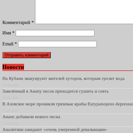
Комментарий
*
Имя
*
Email
*
Новости
На Кубани эвакуируют жителей хуторов, которым грозит вода
02.06.2026
Завезённый в Анапу песок приходится сушить и сеять
27.05.2026
В Азовское море проникли грязевые крабы Eurypanopeus depressu
27.05.2026
Анапе добавили нового песка
21.05.2026
Аналитики ожидают «очень умеренной девальвации»