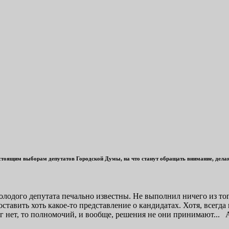
стоящим выборам депутатов Городской Думы, на что станут обращать внимание, делая 
молодого депутата печально известны. Не выполнил ничего из то
тавить хоть какое-то представление о кандидатах. Хотя, всегда 
нег нет, то полномочий, и вообще, решения не они принимают... 