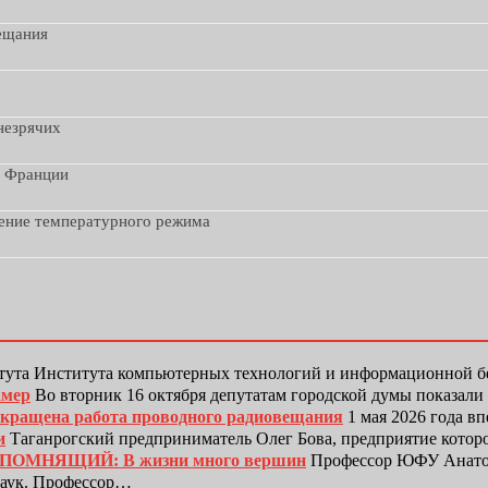
вещания
незрячих
з Франции
дение температурного режима
тута Института компьютерных технологий и информационной
амер
Во вторник 16 октября депутатам городской думы показали
рекращена работа проводного радиовещания
1 мая 2026 года в
и
Таганрогский предприниматель Олег Бова, предприятие котор
ЕПОМНЯЩИЙ: В жизни много вершин
Профессор ЮФУ Анатол
наук. Профессор…