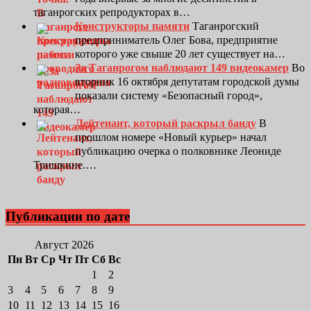
таганрогских репродукторах в…
Конструкторы памяти
Таганрогский
предприниматель Олег Бова, предприятие
которого уже свыше 20 лет существует на…
За Таганрогом наблюдают 149 видеокамер
Во
вторник 16 октября депутатам городской думы
показали систему «Безопасный город»,
которая…
Лейтенант, который раскрыл банду
В
прошлом номере «Новый курьер» начал
публикацию очерка о полковнике Леониде
Тришкине.…
Публикации по дате
Август 2026
Пн
Вт
Ср
Чт
Пт
Сб
Вс
1
2
3
4
5
6
7
8
9
10
11
12
13
14
15
16