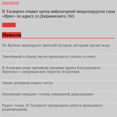
хирургия
В Таганроге открыт центр амбулаторной микрохирургии глаза
«Ирис» по адресу ул.Дзержинского, 163.
Далее...
Новости
На Кубани эвакуируют жителей хуторов, которым грозит вода
02.06.2026
Завезённый в Анапу песок приходится сушить и сеять
27.05.2026
В Азовское море проникли грязевые крабы Eurypanopeus
depressus с американских берегов Атлантики
27.05.2026
Анапе добавили нового песка
21.05.2026
Аналитики ожидают «очень умеренной девальвации»
07.05.2026
Радио: точка. В Таганроге прекращена работа проводного
радиовещания
30.04.2026