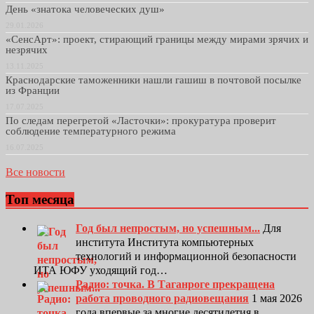
День «знатока человеческих душ»
29.01.2026
«СенсАрт»: проект, стирающий границы между мирами зрячих и
незрячих
13.11.2025
Краснодарские таможенники нашли гашиш в почтовой посылке
из Франции
17.07.2025
По следам перегретой «Ласточки»: прокуратура проверит
соблюдение температурного режима
16.07.2025
Все новости
Топ месяца
Год был непростым, но успешным...
Для
института Института компьютерных
технологий и информационной безопасности
ИТА ЮФУ уходящий год…
Радио: точка. В Таганроге прекращена
работа проводного радиовещания
1 мая 2026
года впервые за многие десятилетия в