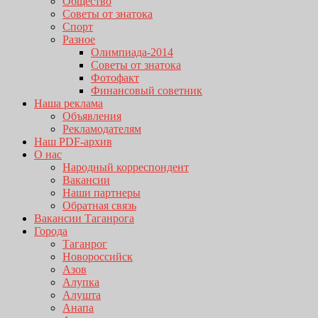
Общество
Советы от знатока
Спорт
Разное
Олимпиада-2014
Советы от знатока
Фотофакт
Финансовый советник
Наша реклама
Объявления
Рекламодателям
Наш PDF-архив
О нас
Народный корреспондент
Вакансии
Наши партнеры
Обратная связь
Вакансии Таганрога
Города
Таганрог
Новороссийск
Азов
Алупка
Алушта
Анапа