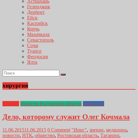
Астрахань
Геленджик
Дербент
Ейск
Каспийск
Керчь
Махачкала
Севастополь
Сочи
Туапсе
Феодосия
Ялта
хирургия
Главная
Новости Ростовской области
Общество
Дело, которому служит Олег Кочмала
11.06.2015
11.06.2015
0 Comment
"Ирис"
,
зрение
,
медицина
,
новости
,
НТК
,
общество
,
Ростовская область
,
Таганрог
,