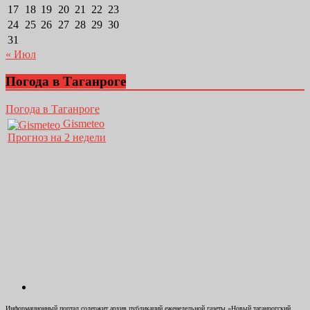
17
18
19
20
21
22
23
24
25
26
27
28
29
30
31
« Июл
Погода в Таганроге
Погода в Таганроге
Gismeteo
Прогноз на 2 недели
Информационный портал содержит архив публикаций еженедельной газеты «Новый таганрогский