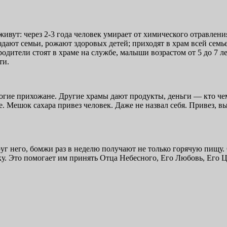
живут: через 2-3 года человек умирает от химического отравлен
ают семьи, рожают здоровых детей; приходят в храм всей семье
одители стоят в храме на службе, малыши возрастом от 5 до 7 л
ти.
гие прихожане. Другие храмы дают продукты, деньги — кто че
. Мешок сахара привез человек. Даже не назвал себя. Привез, 
руг него, бомжи раз в неделю получают не только горячую пищу
ку. Это помогает им принять Отца Небесного, Его Любовь, Его 