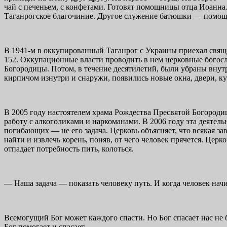
чай с печеньем, с конфетами. Готовят помощницы отца Иоанна.
Таганрогское благочиние. Другое служение батюшки — помощ
В 1941-м в оккупированный Таганрог с Украины приехал свяще
152. Оккупационные власти проводить в нем церковные богосл
Богородицы. Потом, в течение десятилетий, были убраны внут
кирпичом изнутри и снаружи, появились новые окна, двери, ку
В 2005 году настоятелем храма Рождества Пресвятой Богороди
работу с алкоголиками и наркоманами. В 2006 году эта деяте
погибающих — не его задача. Церковь объясняет, что всякая за
найти и извлечь корень, поняв, от чего человек прячется. Цер
отпадает потребность пить, колоться.
— Наша задача — показать человеку путь. И когда человек нач
Всемогущий Бог может каждого спасти. Но Бог спасает нас не б
Бог помогает и спасает.