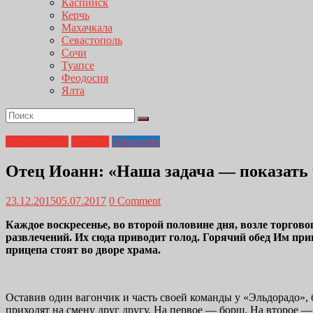
Каспийск
Керчь
Махачкала
Севастополь
Сочи
Туапсе
Феодосия
Ялта
Бородин Г.А.
Главная
Общество
Отец Иоанн: «Наша задача — показать
23.12.2015
05.07.2017
0 Comment
Каждое воскресенье, во второй половине дня, возле торгов
развлечений. Их сюда приводит голод. Горячий обед Им при
прицепа стоят во дворе храма.
Оставив один вагончик и часть своей команды у «Эльдорадо», 
приходят на смену друг другу. На первое — борщ. На второе —