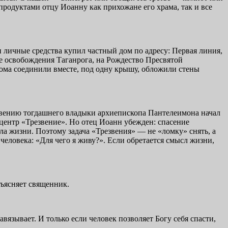
родуктами отцу Иоанну как прихожане его храма, так и все
 личные средства купил частный дом по адресу: Первая линия,
е освобождения Таганрога, на Рождество Пресвятой
дома соединили вместе, под одну крышу, обложили стены
ловению тогдашнего владыки архиепископа Пантелеимона начал
центр «Трезвение». Но отец Иоанн убежден: спасение
ла жизни. Поэтому задача «Трезвения» — не «ломку» снять, а
 человека: «Для чего я живу?». Если обретается смысл жизни,
бъясняет священник.
язывает. И только если человек позволяет Богу себя спасти,