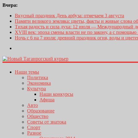
Вчера:
Вкусный праздник День арбуза: отмечаем 3 августа
Памяти великого земляка: цветы, факты и живые слова о
Тихая радость и сила духа: 12 июля — Международный 
XVIII век: эпоха смены власти не по закону, а с помощью
Ночь с 6 на 7 июля: древний праздник огня, воды и цвет
Наши темы
Политика
Экономика
Культура
Наши конкурсы
Афиша
Авто
Образование
Общество
Советы от знатока
Спорт
Разное