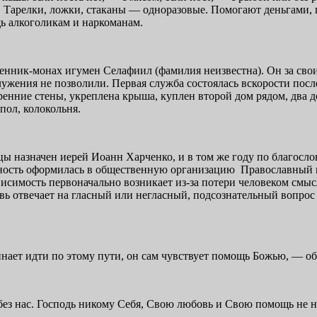
 Тарелки, ложки, стаканы — одноразовые. Помогают деньгами, п
ь алкоголикам и наркоманам.
нник-монах игумен Селафиил (фамилия неизвестна). Он за свои
ужения не позволили. Первая служба состоялась вскорости посл
ренние стены, укреплена крыша, куплен второй дом рядом, два 
пол, колокольня.
цы назначен иерей Иоанн Харченко, и в том же году по благос
льность оформилась в общественную организацию Православный 
висимость первоначально возникает из-за потери человеком смыс
ковь отвечает на гласный или негласный, подсознательный вопрос
инает идти по этому пути, он сам чувствует помощь Божью, — о
ез нас. Господь никому Себя, Свою любовь и Свою помощь не нав