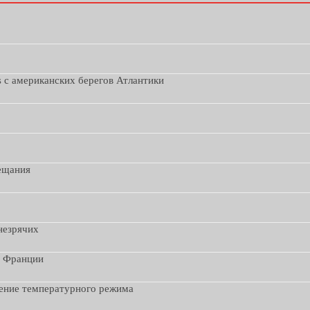
s с американских берегов Атлантики
вещания
незрячих
з Франции
дение температурного режима