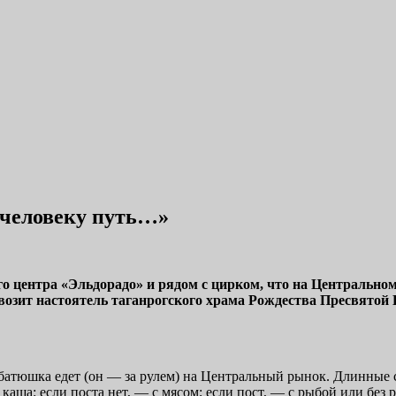
 человеку путь…»
ого центра «Эльдорадо» и рядом с цирком, что на Центрально
возит настоятель таганрогского храма Рождества Пресвятой 
батюшка едет (он — за рулем) на Центральный рынок. Длинные с
 каша: если поста нет, — с мясом; если пост, — с рыбой или бе