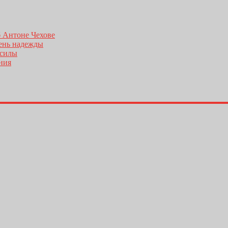
б Антоне Чехове
день надежды
 силы
ения