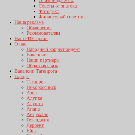
Олимпиада-2014
Советы от знатока
Фотофакт
Финансовый советник
Наша реклама
Объявления
Рекламодателям
Наш PDF-архив
О нас
Народный корреспондент
Вакансии
Наши партнеры
Обратная связь
Вакансии Таганрога
Города
Таганрог
Новороссийск
Азов
Алупка
Алушта
Анапа
Астрахань
Геленджик
Дербент
Ейск