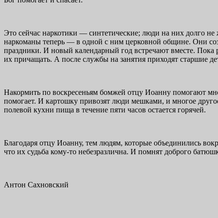
Это сейчас наркотики — синтетические; люди на них долго не 
наркоманы теперь — в одной с ним церковной общине. Они созд
праздники. И новый календарный год встречают вместе. Пока р
их причащать. А после службы на занятия приходят старшие де
Накормить по воскресеньям бомжей отцу Иоанну помогают мно
помогает. И картошку привозят люди мешками, и многое другое
полевой кухни пища в течение пяти часов остается горячей.
Благодаря отцу Иоанну, тем людям, которые объединились вок
что их судьба кому-то небезразлична. И помнят доброго батюш
Антон Сахновский