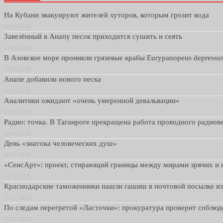
На Кубани эвакуируют жителей хуторов, которым грозит вода
02.06.2026
Завезённый в Анапу песок приходится сушить и сеять
27.05.2026
В Азовское море проникли грязевые крабы Eurypanopeus depressu
27.05.2026
Анапе добавили нового песка
21.05.2026
Аналитики ожидают «очень умеренной девальвации»
07.05.2026
Радио: точка. В Таганроге прекращена работа проводного радио
30.04.2026
День «знатока человеческих душ»
29.01.2026
«СенсАрт»: проект, стирающий границы между мирами зрячих и 
13.11.2025
Краснодарские таможенники нашли гашиш в почтовой посылке и
17.07.2025
По следам перегретой «Ласточки»: прокуратура проверит соблю
16.07.2025